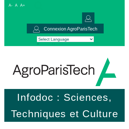
A-
A
A+
Connexion AgroParisTech
Powered by
Translate
Infodoc : Sciences,
Techniques et Culture