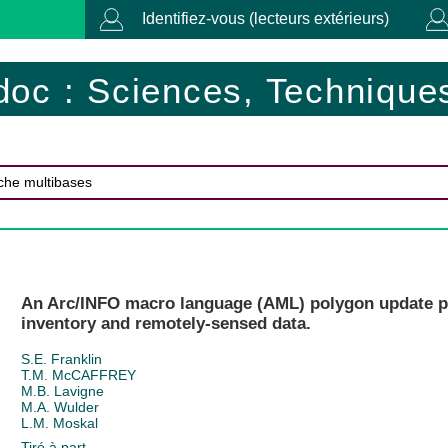
Identifiez-vous (lecteurs extérieurs)
doc : Sciences, Techniques
An Arc/INFO macro language (AML) polygon update pr
inventory and remotely-sensed data.
S.E. Franklin
T.M. McCAFFREY
M.B. Lavigne
M.A. Wulder
L.M. Moskal
Tiré à part