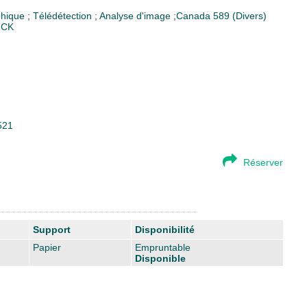
phique
;
Télédétection
;
Analyse d'image
;
Canada
589 (Divers)
ICK
521
Réserver
Support
Disponibilité
Papier
Empruntable
Disponible