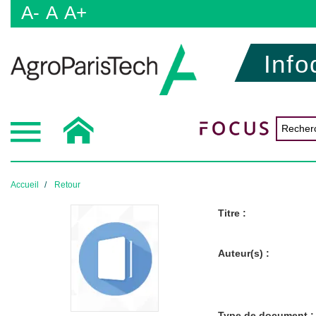
A-
A
A+
Info
Accueil
Retour
Titre :
Auteur(s) :
Type de document :