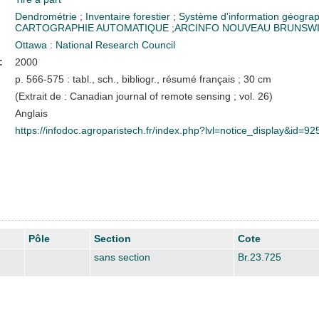
Dendrométrie
;
Inventaire forestier
;
Système d'information géogra
CARTOGRAPHIE AUTOMATIQUE
;
ARCINFO
NOUVEAU BRUNSW
Ottawa : National Research Council
:
2000
p. 566-575 : tabl., sch., bibliogr., résumé français ; 30 cm
(Extrait de : Canadian journal of remote sensing ; vol. 26)
Anglais
https://infodoc.agroparistech.fr/index.php?lvl=notice_display&id=92
Pôle
Section
Cote
sans section
Br.23.725