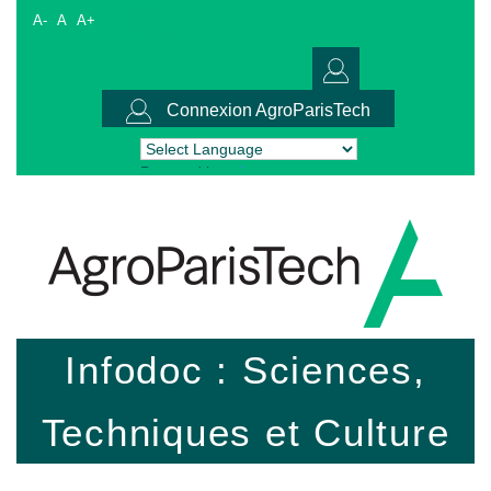
A-
A
A+
Connexion AgroParisTech
Powered by
Translate
Infodoc : Sciences,
Techniques et Culture