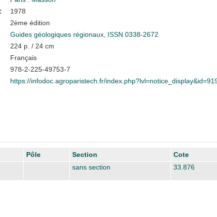
:
1978
2ème édition
Guides géologiques régionaux, ISSN 0338-2672
224 p. / 24 cm
Français
978-2-225-49753-7
https://infodoc.agroparistech.fr/index.php?lvl=notice_display&id=91
Pôle
Section
Cote
sans section
33.876