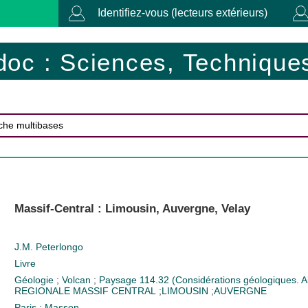
Identifiez-vous (lecteurs extérieurs)
doc : Sciences, Techniques
Massif-Central : Limousin, Auvergne, Velay
J.M. Peterlongo
Livre
Géologie
;
Volcan
;
Paysage
114.32 (Considérations géologiques. Al
REGIONALE
MASSIF CENTRAL
;
LIMOUSIN
;
AUVERGNE
Paris : Masson