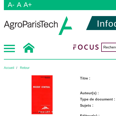
A-
A
A+
Info
Accueil
Retour
Titre :
Auteur(s) :
Type de document :
Sujets :
Editeur(s) :