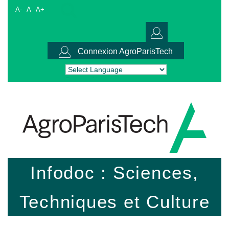
A-
A
A+
Connexion AgroParisTech
Powered by
Translate
Infodoc : Sciences,
Techniques et Culture