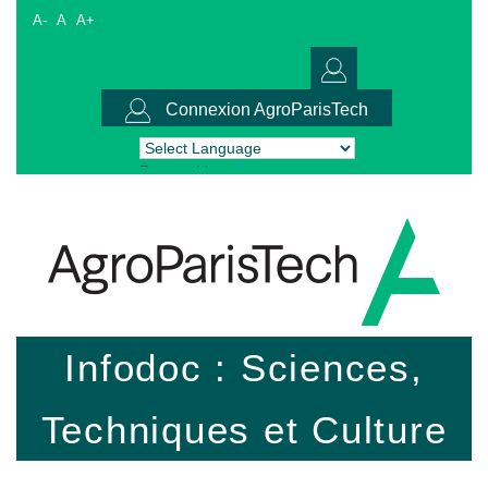
A-
A
A+
Connexion AgroParisTech
Powered by
Translate
Infodoc : Sciences,
Techniques et Culture