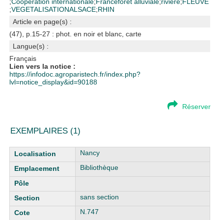
;
Coopération internationale
;
France
forêt alluviale
;
rivière
;
FLEUVE
;
VEGETALISATION
ALSACE
;
RHIN
Article en page(s) :
(47), p.15-27 : phot. en noir et blanc, carte
Langue(s) :
Français
Lien vers la notice :
https://infodoc.agroparistech.fr/index.php?
lvl=notice_display&id=90188
Réserver
EXEMPLAIRES (1)
Liste des exemplaires
Nancy
Bibliothèque
sans section
N.747