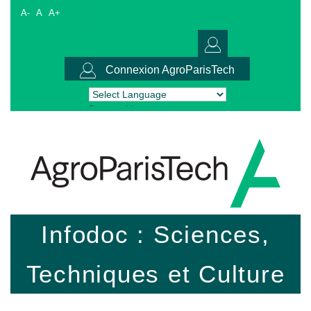
A-
A
A+
Connexion AgroParisTech
Powered by
Translate
Infodoc : Sciences,
Techniques et Culture