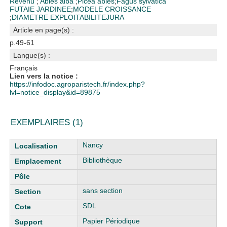
Revenu
;
Abies alba
;
Picea abies
;
Fagus sylvatica
FUTAIE JARDINEE
;
MODELE CROISSANCE
;
DIAMETRE EXPLOITABILITE
JURA
Article en page(s) :
p.49-61
Langue(s) :
Français
Lien vers la notice :
https://infodoc.agroparistech.fr/index.php?
lvl=notice_display&id=89875
EXEMPLAIRES (1)
Liste des exemplaires
Nancy
Bibliothèque
sans section
SDL
Papier Périodique