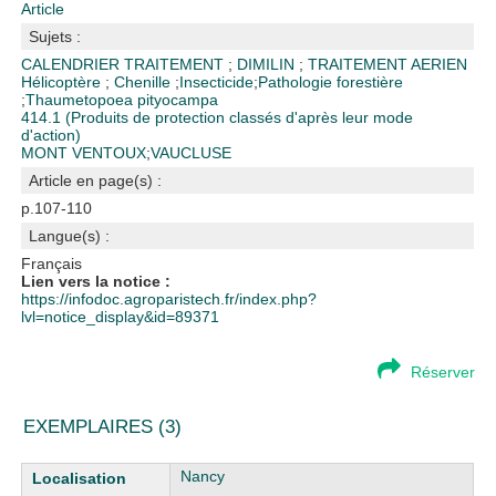
Article
Sujets :
CALENDRIER TRAITEMENT
;
DIMILIN
;
TRAITEMENT AERIEN
Hélicoptère
;
Chenille
;
Insecticide
;
Pathologie forestière
;
Thaumetopoea pityocampa
414.1 (Produits de protection classés d'après leur mode
d'action)
MONT VENTOUX
;
VAUCLUSE
Article en page(s) :
p.107-110
Langue(s) :
Français
Lien vers la notice :
https://infodoc.agroparistech.fr/index.php?
lvl=notice_display&id=89371
Réserver
EXEMPLAIRES (3)
Liste des exemplaires
Nancy