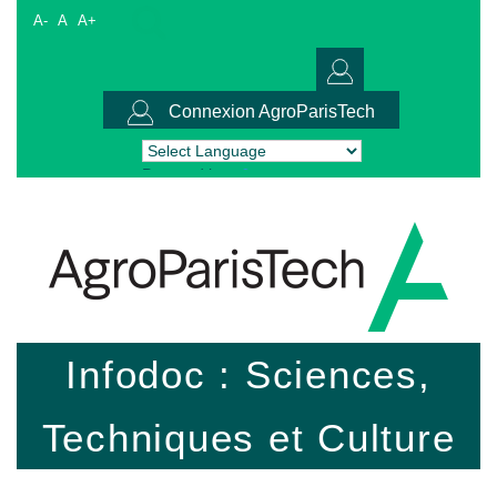
A-
A
A+
Connexion AgroParisTech
Powered by
Translate
Infodoc : Sciences,
Techniques et Culture