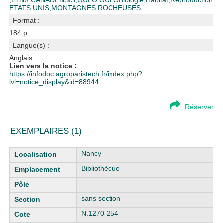
;
LYNX CANADENSIS
;
GULO GULO
Biologie
;
Habitat
;
Reproduction
ETATS UNIS
;
MONTAGNES ROCHEUSES
Format :
184 p.
Langue(s) :
Anglais
Lien vers la notice :
https://infodoc.agroparistech.fr/index.php?
lvl=notice_display&id=88944
Réserver
EXEMPLAIRES (1)
Liste des exemplaires
Nancy
Bibliothèque
sans section
N.1270-254