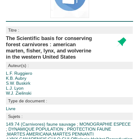
Titre :
The Scientific basis for conserving
forest carnivores : american
marten, fisher, lynx, and wolverine
in the western United States
Auteur(s) :
L.F. Ruggiero
K.B. Aubry
S.W. Buskirk
L.J. Lyon
W.J. Zielinski
Type de document :
Livre
Sujets :
149.74 (Carnivores)
faune sauvage
;
MONOGRAPHIE ESPECE
;
DYNAMIQUE POPULATION
;
PROTECTION FAUNE
;
MARTES AMERICANA
;
MARTES PENNANTI