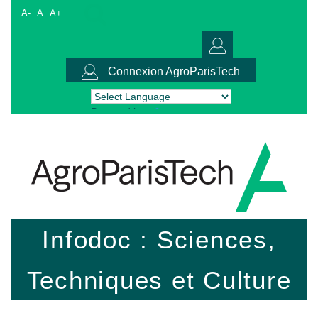
A-
A
A+
Connexion AgroParisTech
Powered by
Translate
Infodoc : Sciences,
Techniques et Culture