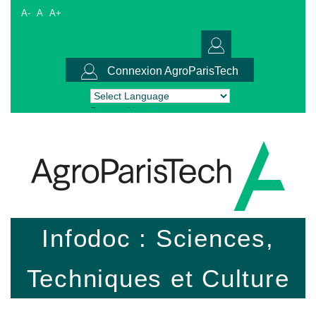
A-
A
A+
Connexion AgroParisTech
Powered by
Translate
Infodoc : Sciences,
Techniques et Culture