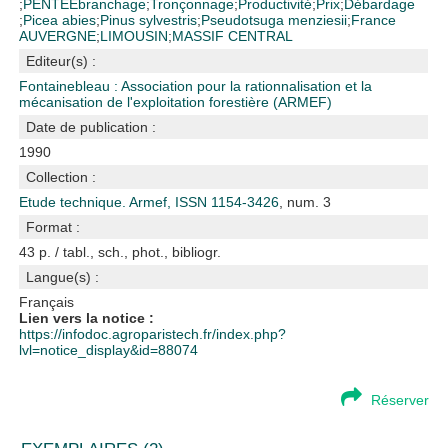
;
PENTE
Ébranchage
;
Tronçonnage
;
Productivité
;
Prix
;
Débardage
;
Picea abies
;
Pinus sylvestris
;
Pseudotsuga menziesii
;
France
AUVERGNE
;
LIMOUSIN
;
MASSIF CENTRAL
Editeur(s) :
Fontainebleau : Association pour la rationnalisation et la
mécanisation de l'exploitation forestière (ARMEF)
Date de publication :
1990
Collection :
Etude technique. Armef, ISSN 1154-3426
, num. 3
Format :
43 p. / tabl., sch., phot., bibliogr.
Langue(s) :
Français
Lien vers la notice :
https://infodoc.agroparistech.fr/index.php?
lvl=notice_display&id=88074
Réserver