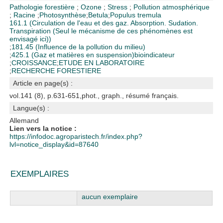
Pathologie forestière
;
Ozone
;
Stress
;
Pollution atmosphérique
;
Racine
;
Photosynthèse
;
Betula
;
Populus tremula
161.1 (Circulation de l'eau et des gaz. Absorption. Sudation.
Transpiration (Seul le mécanisme de ces phénomènes est
envisagé ici))
;
181.45 (Influence de la pollution du milieu)
;
425.1 (Gaz et matières en suspension)
bioindicateur
;
CROISSANCE
;
ETUDE EN LABORATOIRE
;
RECHERCHE FORESTIERE
Article en page(s) :
vol.141 (8), p.631-651,phot., graph., résumé français.
Langue(s) :
Allemand
Lien vers la notice :
https://infodoc.agroparistech.fr/index.php?
lvl=notice_display&id=87640
EXEMPLAIRES
Liste des exemplaires
aucun exemplaire