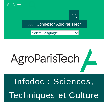
A-
A
A+
Connexion AgroParisTech
Powered by
Translate
Infodoc : Sciences,
Techniques et Culture