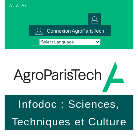
A-
A
A+
Connexion AgroParisTech
Powered by
Translate
Infodoc : Sciences,
Techniques et Culture