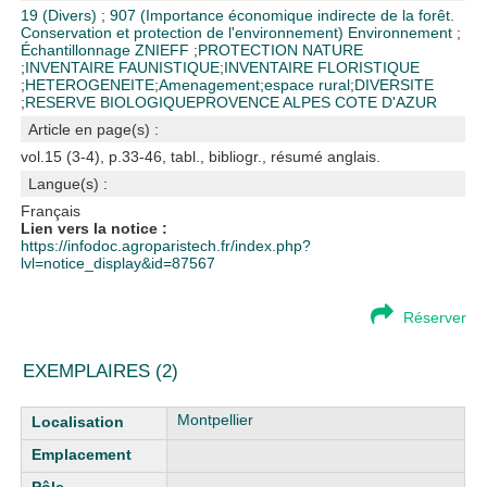
19 (Divers)
;
907 (Importance économique indirecte de la forêt.
Conservation et protection de l'environnement)
Environnement
;
Échantillonnage
ZNIEFF
;
PROTECTION NATURE
;
INVENTAIRE FAUNISTIQUE
;
INVENTAIRE FLORISTIQUE
;
HETEROGENEITE
;
Amenagement
;
espace rural
;
DIVERSITE
;
RESERVE BIOLOGIQUE
PROVENCE ALPES COTE D'AZUR
Article en page(s) :
vol.15 (3-4), p.33-46, tabl., bibliogr., résumé anglais.
Langue(s) :
Français
Lien vers la notice :
https://infodoc.agroparistech.fr/index.php?
lvl=notice_display&id=87567
Réserver
EXEMPLAIRES (2)
Liste des exemplaires
Montpellier