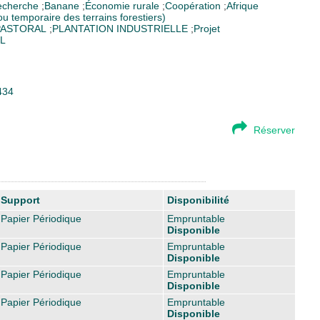
echerche
;
Banane
;
Économie rurale
;
Coopération
;
Afrique
ou temporaire des terrains forestiers)
PASTORAL
;
PLANTATION INDUSTRIELLE
;
Projet
IL
434
Réserver
Support
Disponibilité
Papier Périodique
Empruntable
Disponible
Papier Périodique
Empruntable
Disponible
Papier Périodique
Empruntable
Disponible
Papier Périodique
Empruntable
Disponible