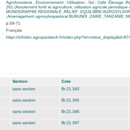
Agroforesterie
;
Environnement
;
Utilisation
;
Sol
;
Café
;
Élevage
;
R
261 (Assolement forêt et agriculture, utilisation agricole périodique 
MONOGRAPHIE REGIONALE
;
RELIEF
;
EQUILIBRE AGROSYLVO
;
Amenagement agrosylvopastoral
BURUNDI
;
ZAIRE
;
TANZANIE
;
N
p.59-71
Français
https://infodoc.agroparistech.fr/index.php?lvl=notice_display&id=87
Section
Cote
sans section
Br.21.343
sans section
Br.21.345
sans section
Br.21.346
sans section
Br.21.347