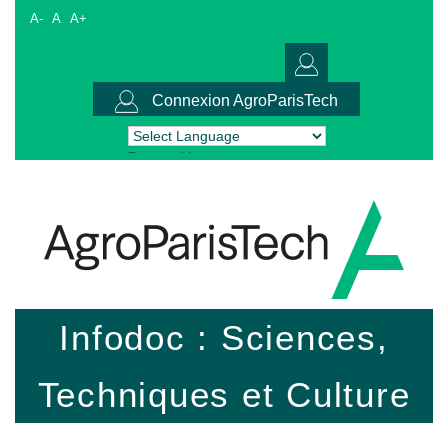
A-
A
A+
Connexion AgroParisTech
Powered by
Translate
Infodoc : Sciences,
Techniques et Culture