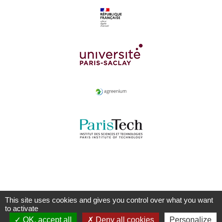
This site uses cookies and gives you control over what you want
to activate
OK, accept all
Deny all cookies
Personalize