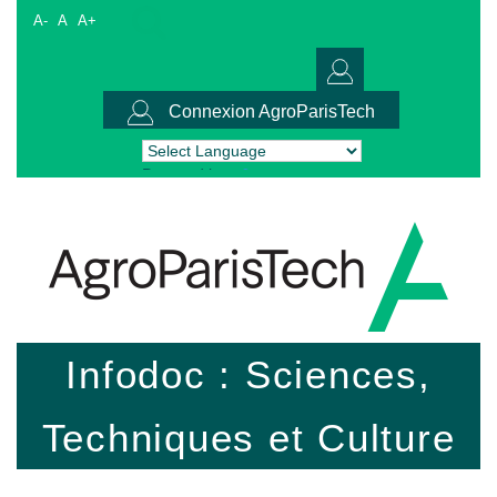
A-
A
A+
Connexion AgroParisTech
Powered by
Translate
Infodoc : Sciences,
Techniques et Culture