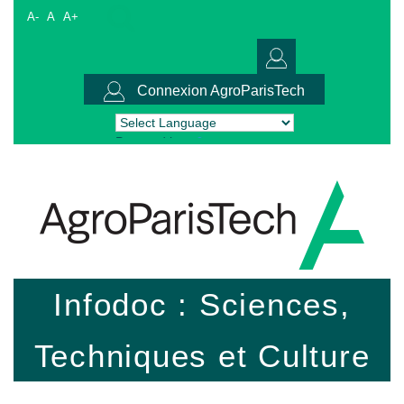
A-
A
A+
Connexion AgroParisTech
Powered by
Translate
Infodoc : Sciences,
Techniques et Culture