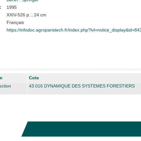
:
1995
XXIV-526 p. ; 24 cm
Français
https://infodoc.agroparistech.fr/index.php?lvl=notice_display&id=84
on
Cote
ection
43.016 DYNAMIQUE DES SYSTEMES FORESTIERS