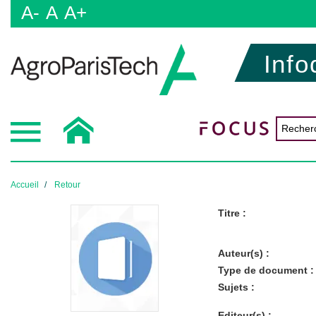
A-
A
A+
Info
Accueil
Retour
Titre :
Auteur(s) :
Type de document :
Sujets :
Editeur(s) :