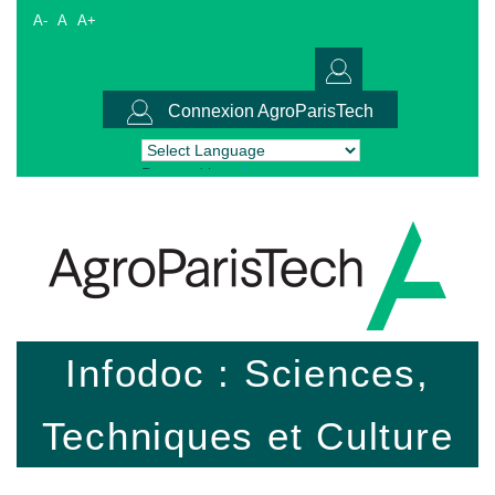
A-
A
A+
Connexion AgroParisTech
Powered by
Translate
Infodoc : Sciences,
Techniques et Culture