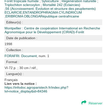
Forêt tropicale humide
;
Sylviculture
;
Régénération naturelle
;
Triplochiton scleroxylon
;
Mortalité
242 (Eclaircies)
;
56 (Accroissement. Evolution et structure des peuplements)
ECLAIRCIE
;
ENTANDROPHRAGMA CYLINDRICUM
;
ERIBROMA OBLONGA
République centrafricaine
Editeur(s) :
Montpellier : Centre de coopération International en Recherche
Agronomique pour le Développement (CIRAD)-Forêt
Date de publication :
1998
Collection :
FORAFRI. Document
, num. 1
Format :
VI-72 p. ; 30 cm / réf.,
Langue(s) :
Français
Lien vers la notice :
https://infodoc.agroparistech.fr/index.php?
lvl=notice_display&id=84346
Réserver