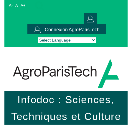
A-
A
A+
Connexion AgroParisTech
Powered by
Translate
Infodoc : Sciences,
Techniques et Culture