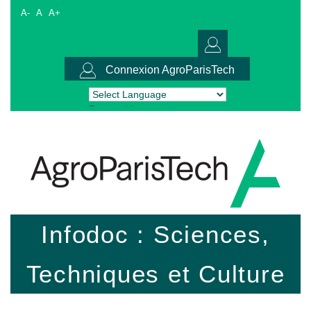
A-
A
A+
Connexion AgroParisTech
Powered by
Translate
Infodoc : Sciences,
Techniques et Culture