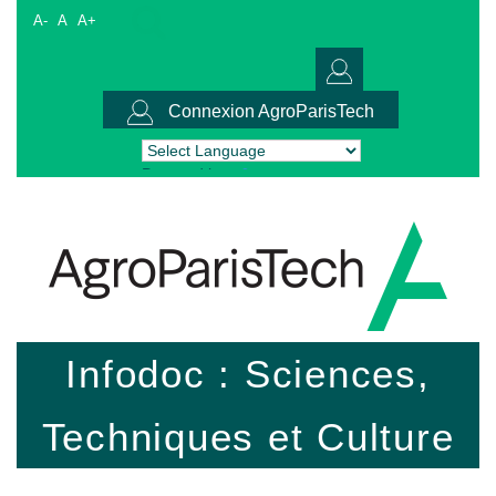
A-
A
A+
Connexion AgroParisTech
Powered by
Translate
Infodoc : Sciences,
Techniques et Culture