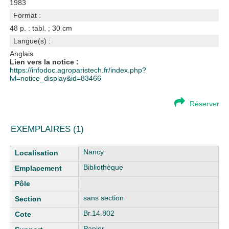
1983
Format :
48 p. : tabl. ; 30 cm
Langue(s) :
Anglais
Lien vers la notice :
https://infodoc.agroparistech.fr/index.php?
lvl=notice_display&id=83466
Réserver
EXEMPLAIRES (1)
Liste des exemplaires
Nancy
Bibliothèque
sans section
Br.14.802
Papier