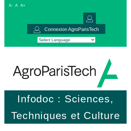
A-
A
A+
Connexion AgroParisTech
Powered by
Translate
Infodoc : Sciences,
Techniques et Culture