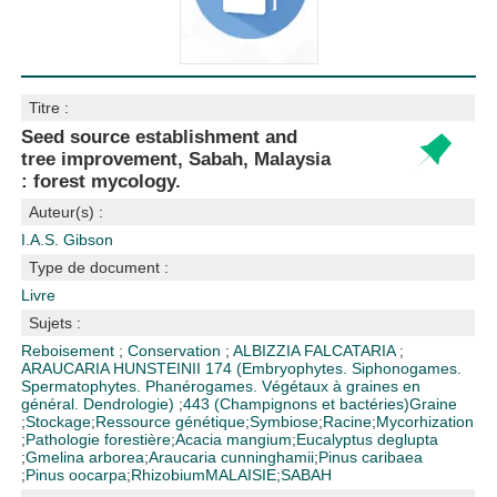
Titre :
Seed source establishment and
tree improvement, Sabah, Malaysia
: forest mycology.
Auteur(s) :
I.A.S. Gibson
Type de document :
Livre
Sujets :
Reboisement
;
Conservation
;
ALBIZZIA FALCATARIA
;
ARAUCARIA HUNSTEINII
174 (Embryophytes. Siphonogames.
Spermatophytes. Phanérogames. Végétaux à graines en
général. Dendrologie)
;
443 (Champignons et bactéries)
Graine
;
Stockage
;
Ressource génétique
;
Symbiose
;
Racine
;
Mycorhization
;
Pathologie forestière
;
Acacia mangium
;
Eucalyptus deglupta
;
Gmelina arborea
;
Araucaria cunninghamii
;
Pinus caribaea
;
Pinus oocarpa
;
Rhizobium
MALAISIE
;
SABAH