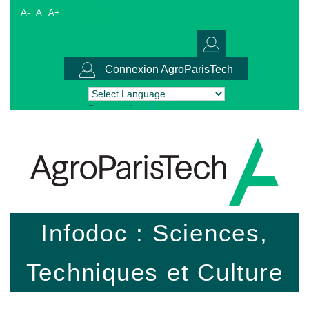
A-
A
A+
Connexion AgroParisTech
Powered by
Translate
Infodoc : Sciences,
Techniques et Culture