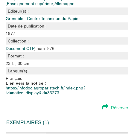
;
Enseignement supérieur
;
Allemagne
Editeur(s) :
Grenoble : Centre Technique du Papier
Date de publication :
1977
Collection :
Document CTP
, num. 876
Format :
23 f. ; 30 cm
Langue(s) :
Français
Lien vers la notice :
https://infodoc.agroparistech.fr/index.php?
lvl=notice_display&id=83273
Réserver
EXEMPLAIRES (1)