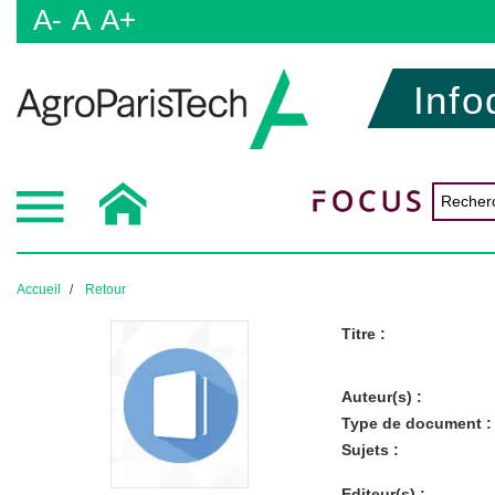
A-
A
A+
Info
Accueil
Retour
Titre :
Auteur(s) :
Type de document :
Sujets :
Editeur(s) :