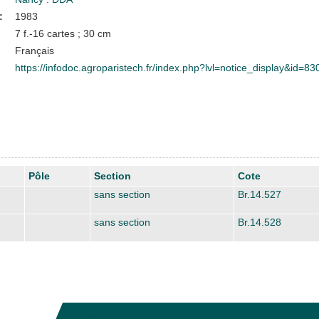
:
1983
7 f.-16 cartes ; 30 cm
Français
https://infodoc.agroparistech.fr/index.php?lvl=notice_display&id=83
Pôle
Section
Cote
sans section
Br.14.527
sans section
Br.14.528