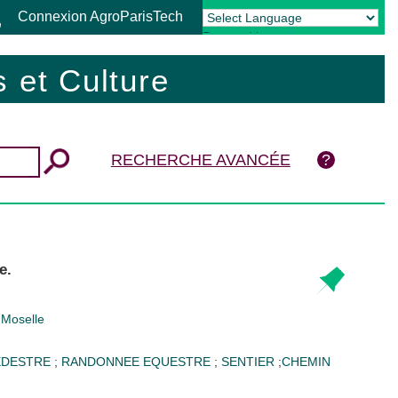
Connexion AgroParisTech
Powered by
Translate
 et Culture
RECHERCHE AVANCÉE
e.
Moselle
EDESTRE
;
RANDONNEE EQUESTRE
;
SENTIER
;
CHEMIN