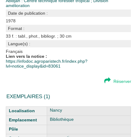
Abidjan : Centre technique forestier tropical
;
Division
amélioration
Date de publication :
1978
Format :
33 f. : tabl., phot., bibliogr. ; 30 cm
Langue(s) :
Français
Lien vers la notice :
https://infodoc.agroparistech.fr/index.php?
lvl=notice_display&id=83061
Réserver
EXEMPLAIRES (1)
Liste des exemplaires
Nancy
Bibliothèque