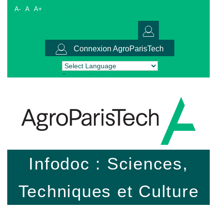
A-
A
A+
Connexion AgroParisTech
Powered by
Translate
Infodoc : Sciences,
Techniques et Culture