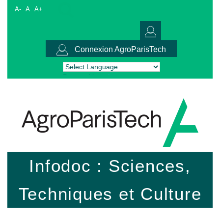
A-
A
A+
Connexion AgroParisTech
Powered by
Translate
Infodoc : Sciences,
Techniques et Culture