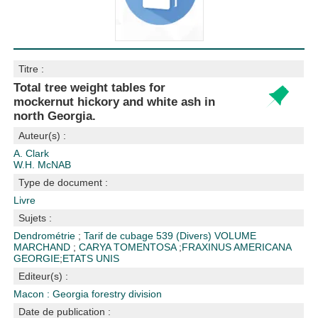
Titre :
Total tree weight tables for
mockernut hickory and white ash in
north Georgia.
Auteur(s) :
A. Clark
W.H. McNAB
Type de document :
Livre
Sujets :
Dendrométrie
;
Tarif de cubage
539 (Divers)
VOLUME
MARCHAND
;
CARYA TOMENTOSA
;
FRAXINUS AMERICANA
GEORGIE
;
ETATS UNIS
Editeur(s) :
Macon : Georgia forestry division
Date de publication :