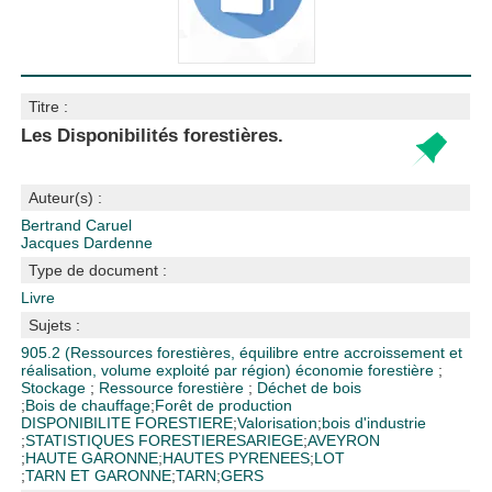
Titre :
Les Disponibilités forestières.
Auteur(s) :
Bertrand Caruel
Jacques Dardenne
Type de document :
Livre
Sujets :
905.2 (Ressources forestières, équilibre entre accroissement et
réalisation, volume exploité par région)
économie forestière
;
Stockage
;
Ressource forestière
;
Déchet de bois
;
Bois de chauffage
;
Forêt de production
DISPONIBILITE FORESTIERE
;
Valorisation
;
bois d'industrie
;
STATISTIQUES FORESTIERES
ARIEGE
;
AVEYRON
;
HAUTE GARONNE
;
HAUTES PYRENEES
;
LOT
;
TARN ET GARONNE
;
TARN
;
GERS