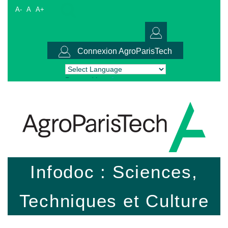
A-
A
A+
Connexion AgroParisTech
Powered by
Translate
Infodoc : Sciences,
Techniques et Culture