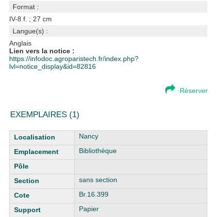
Format :
IV-8 f. ; 27 cm
Langue(s) :
Anglais
Lien vers la notice :
https://infodoc.agroparistech.fr/index.php?
lvl=notice_display&id=82816
Réserver
EXEMPLAIRES (1)
Liste des exemplaires
Nancy
Bibliothèque
sans section
Br.16.399
Papier