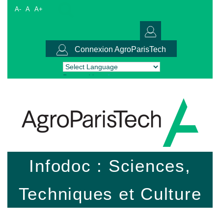
A-
A
A+
Connexion AgroParisTech
Powered by
Translate
Infodoc : Sciences,
Techniques et Culture