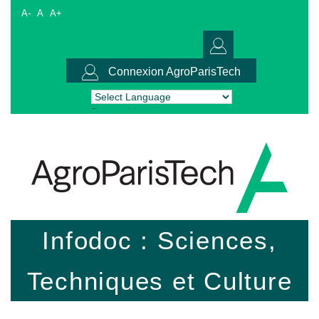
A-
A
A+
Connexion AgroParisTech
Powered by
Translate
Infodoc : Sciences,
Techniques et Culture