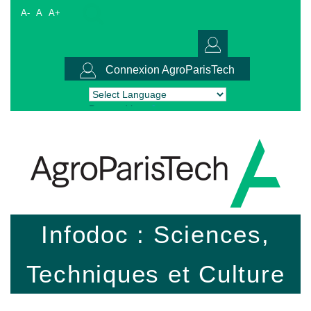
A-
A
A+
Connexion AgroParisTech
Powered by
Translate
Infodoc : Sciences,
Techniques et Culture