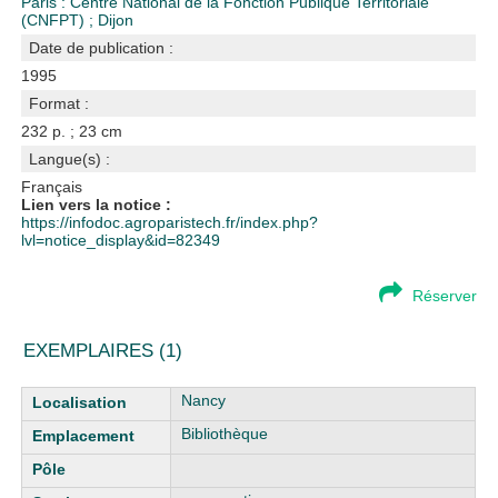
Paris : Centre National de la Fonction Publique Territoriale
(CNFPT)
;
Dijon
Date de publication :
1995
Format :
232 p. ; 23 cm
Langue(s) :
Français
Lien vers la notice :
https://infodoc.agroparistech.fr/index.php?
lvl=notice_display&id=82349
Réserver
EXEMPLAIRES (1)
Liste des exemplaires
Nancy
Bibliothèque