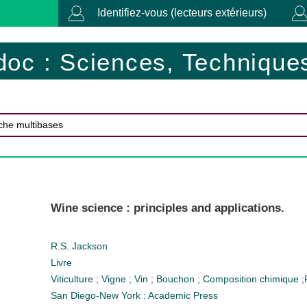
Identifiez-vous (lecteurs extérieurs)
doc : Sciences, Techniques
Wine science : principles and applications.
R.S. Jackson
Livre
Viticulture
;
Vigne
;
Vin
;
Bouchon
;
Composition chimique
;
San Diego-New York : Academic Press