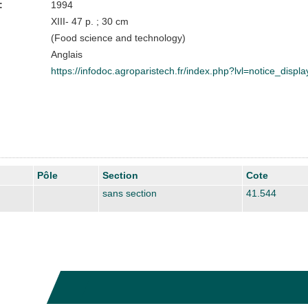
:
1994
XIII- 47 p. ; 30 cm
(Food science and technology)
Anglais
https://infodoc.agroparistech.fr/index.php?lvl=notice_disp
Pôle
Section
Cote
sans section
41.544