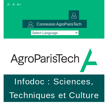
A-
A
A+
Connexion AgroParisTech
Powered by
Translate
Infodoc : Sciences,
Techniques et Culture