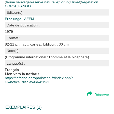
;
faune sauvage
Réserve naturelle
;
Scrub
;
Climat
;
Végétation
CORSE
;
FANGO
Editeur(s) :
Erbalunga : AEEM
Date de publication :
1979
Format :
82-21 p. ; tabl., cartes., bibliogr. ; 30 cm
Note(s) :
(Programme international : l'homme et la biosphère)
Langue(s) :
Français
Lien vers la notice :
https://infodoc.agroparistech.fr/index.php?
lvl=notice_display&id=81935
Réserver
EXEMPLAIRES (1)