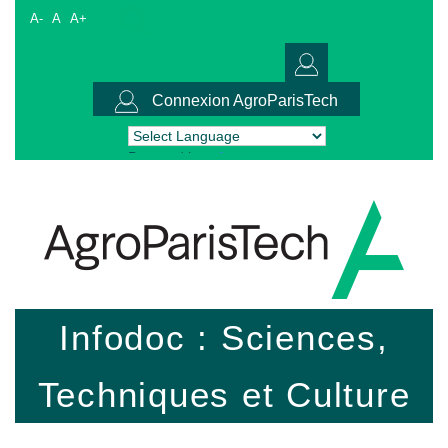
A-
A
A+
Connexion AgroParisTech
Powered by
Translate
Infodoc : Sciences,
Techniques et Culture