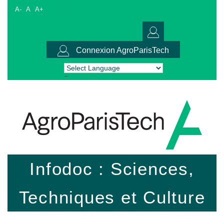
A-
A
A+
Connexion AgroParisTech
Powered by
Translate
Infodoc : Sciences,
Techniques et Culture