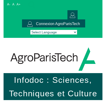
A-
A
A+
Connexion AgroParisTech
Powered by
Translate
Infodoc : Sciences,
Techniques et Culture