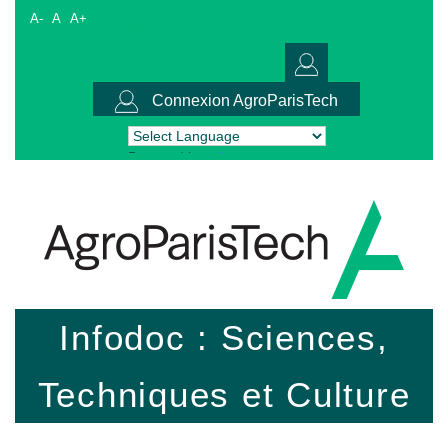
A-
A
A+
Connexion AgroParisTech
Powered by
Translate
Infodoc : Sciences,
Techniques et Culture