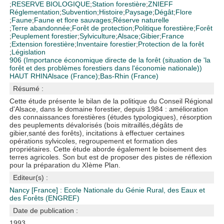
;
RESERVE BIOLOGIQUE
;
Station forestière
;
ZNIEFF
Réglementation
;
Subvention
;
Histoire
;
Paysage
;
Dégât
;
Flore
;
Faune
;
Faune et flore sauvages
;
Réserve naturelle
;
Terre abandonnée
;
Forêt de protection
;
Politique forestière
;
Forêt
;
Peuplement forestier
;
Sylviculture
;
Alsace
;
Gibier
;
France
;
Extension forestière
;
Inventaire forestier
;
Protection de la forêt
;
Législation
906 (Importance économique directe de la forêt (situation de 'la
forêt et des problèmes forestiers dans l'économie nationale))
HAUT RHIN
Alsace (France)
;
Bas-Rhin (France)
Résumé :
Cette étude présente le bilan de la politique du Conseil Régional
d'Alsace, dans le domaine forestier, depuis 1984 : amélioration
des connaissances forestières (études typologiques), résorption
des peuplements dévalorisés (bois mitraillés,dégâts de
gibier,santé des forêts), incitations à effectuer certaines
opérations sylvicoles, regroupement et formation des
propriétaires. Cette étude aborde également le boisement des
terres agricoles. Son but est de proposer des pistes de réflexion
pour la préparation du XIème Plan.
Editeur(s) :
Nancy [France] : Ecole Nationale du Génie Rural, des Eaux et
des Forêts (ENGREF)
Date de publication :
1993