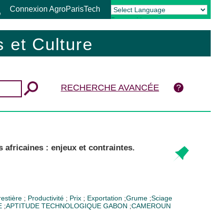
Connexion AgroParisTech
Powered by
Translate
 et Culture
RECHERCHE AVANCÉE
africaines : enjeux et contraintes.
restière
;
Productivité
;
Prix
;
Exportation
;
Grume
;
Sciage
E
;
APTITUDE TECHNOLOGIQUE
GABON
;
CAMEROUN