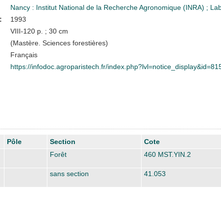
Nancy : Institut National de la Recherche Agronomique (INRA)
;
Lab
:
1993
VIII-120 p. ; 30 cm
(Mastère. Sciences forestières)
Français
https://infodoc.agroparistech.fr/index.php?lvl=notice_display&id=81
Pôle
Section
Cote
Forêt
460 MST.YIN.2
sans section
41.053