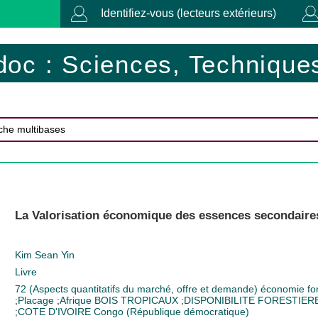
Identifiez-vous (lecteurs extérieurs)
doc : Sciences, Techniques
La Valorisation économique des essences secondaires 
Kim Sean Yin
Livre
72 (Aspects quantitatifs du marché, offre et demande)
économie fo
;
Placage
;
Afrique
BOIS TROPICAUX
;
DISPONIBILITE FORESTIER
;
COTE D'IVOIRE
Congo (République démocratique)