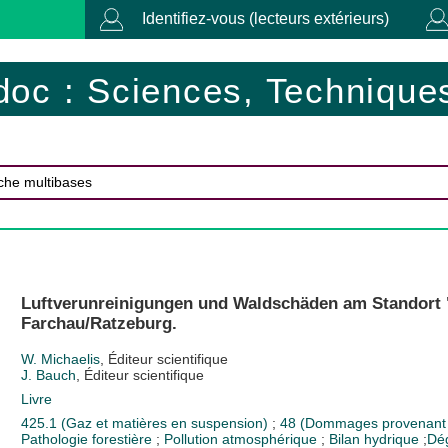
Identifiez-vous (lecteurs extérieurs)
doc : Sciences, Techniques
Luftverunreinigungen und Waldschäden am Standort 
Farchau/Ratzeburg.
W. Michaelis
, Éditeur scientifique
J. Bauch
, Éditeur scientifique
Livre
425.1 (Gaz et matières en suspension)
;
48 (Dommages provenant d
Pathologie forestière
;
Pollution atmosphérique
;
Bilan hydrique
;
Dé