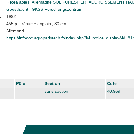
;
Picea abies
;
Allemagne
SOL FORESTIER
;
ACCROISSEMENT HA
Geesthacht : GKSS-Forschungszentrum
:
1992
455 p. : résumé anglais ; 30 cm
Allemand
https://infodoc.agroparistech.fr/index.php?lvl=notice_display&id=81
Pôle
Section
Cote
sans section
40.969