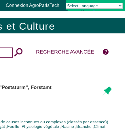
Connexion AgroParisTech
Powered by
Translate
 et Culture
RECHERCHE AVANCÉE
"Poststurm", Forstamt
e causes inconnues ou complexes (classés par essence))
gât
;
Feuille
;
Physiologie végétale
;
Racine
;
Branche
;
Climat