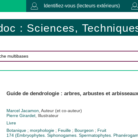
Identifiez-vous (lecteurs extérieurs)
doc : Sciences, Techniques
Guide de dendrologie : arbres, arbustes et arbisseaux
Marcel Jacamon
, Auteur (et co-auteur)
Pierre Girardet
, Illustrateur
Livre
Botanique
;
morphologie
;
Feuille
;
Bourgeon
;
Fruit
174 (Embryophytes. Siphonogames. Spermatophytes. Phanérogames