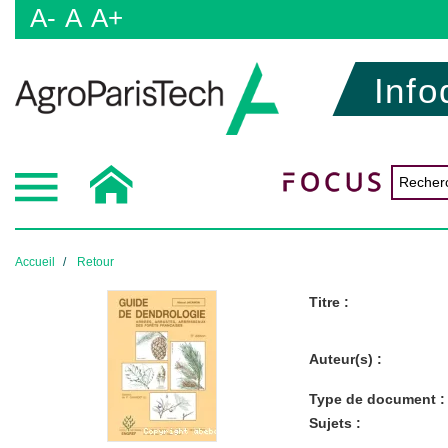
A-
A
A+
Info
Accueil
Retour
Titre :
Auteur(s) :
Type de document :
Sujets :