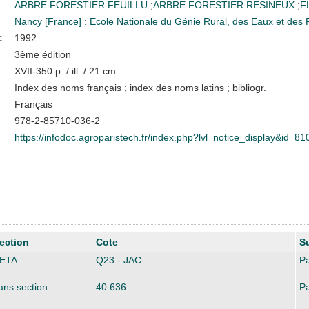
ARBRE FORESTIER FEUILLU
;
ARBRE FORESTIER RESINEUX
;
F
Nancy [France] : Ecole Nationale du Génie Rural, des Eaux et de
:
1992
3ème édition
XVII-350 p. / ill. / 21 cm
Index des noms français ; index des noms latins ; bibliogr.
Français
978-2-85710-036-2
https://infodoc.agroparistech.fr/index.php?lvl=notice_display&id=81
ection
Cote
S
ETA
Q23 - JAC
Pa
ans section
40.636
Pa