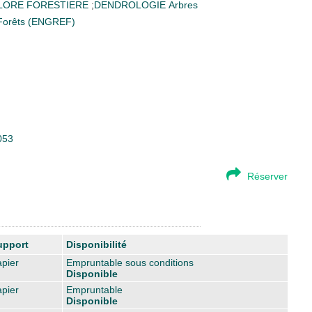
LORE FORESTIERE
;
DENDROLOGIE
Arbres
s Forêts (ENGREF)
053
Réserver
upport
Disponibilité
pier
Empruntable sous conditions
Disponible
pier
Empruntable
Disponible