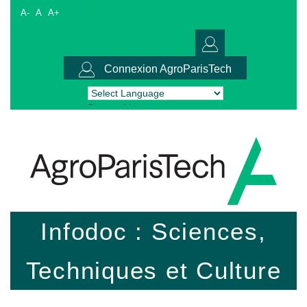
A-
A
A+
Connexion AgroParisTech
Powered by
Translate
Infodoc : Sciences,
Techniques et Culture