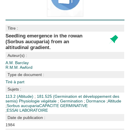
Titre :
Seedling emergence in the rowan
(Sorbus aucuparia) from an
altitudinal gradient.
Auteur(s) :
A.M. Barclay
R.M.M. Awford
Type de document :
Tiré à part
Sujets :
113.2 (Altitude)
;
181.525 (Germination et développement des
semis)
Physiologie végétale
;
Germination
;
Dormance
;
Altitude
;
Sorbus aucuparia
CAPACITE GERMINATIVE
;
ESSAI LABORATOIRE
Date de publication :
1984