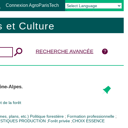
Connexion AgroParisTech
Powered by
Translate
 et Culture
RECHERCHE AVANCÉE
ône-Alpes.
t de la forêt
mes, plans, etc.)
Politique forestière
;
Formation professionnelle
;
ISTIQUES PRODUCTION
;
Forêt privée
;
CHOIX ESSENCE