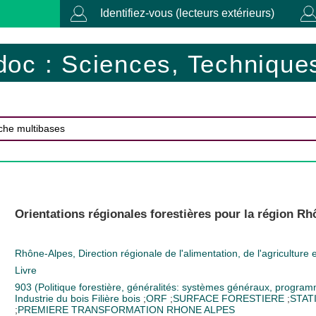
Identifiez-vous (lecteurs extérieurs)
doc : Sciences, Techniques
Orientations régionales forestières pour la région Rh
Rhône-Alpes, Direction régionale de l'alimentation, de l'agriculture e
Livre
903 (Politique forestière, généralités: systèmes généraux, program
Industrie du bois
Filière bois
;
ORF
;
SURFACE FORESTIERE
;
STAT
;
PREMIERE TRANSFORMATION
RHONE ALPES