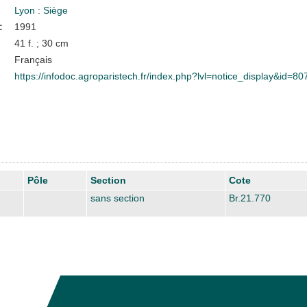
Lyon : Siège
:
1991
41 f. ; 30 cm
Français
https://infodoc.agroparistech.fr/index.php?lvl=notice_display&id=80
Pôle
Section
Cote
sans section
Br.21.770