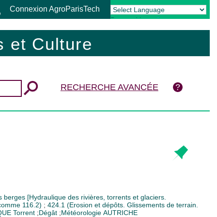
Connexion AgroParisTech
Powered by
Translate
 et Culture
RECHERCHE AVANCÉE
 berges [Hydraulique des rivières, torrents et glaciers.
r comme 116.2)
;
424.1 (Erosion et dépôts. Glissements de terrain.
IQUE
Torrent
;
Dégât
;
Météorologie
AUTRICHE