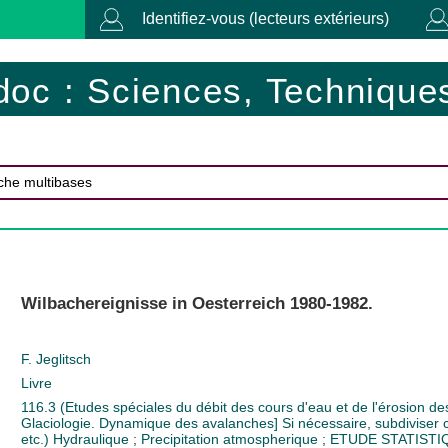
Identifiez-vous (lecteurs extérieurs)
doc : Sciences, Techniques
Wilbachereignisse in Oesterreich 1980-1982.
F. Jeglitsch
Livre
116.3 (Etudes spéciales du débit des cours d'eau et de l'érosion des
Glaciologie. Dynamique des avalanches] Si nécessaire, subdivise
etc.)
Hydraulique
;
Precipitation atmospherique
;
ETUDE STATIST