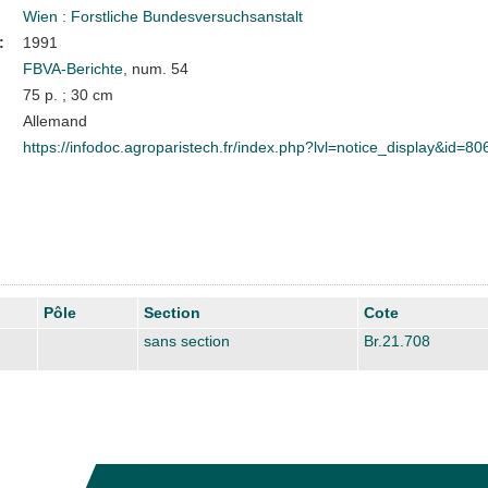
Wien : Forstliche Bundesversuchsanstalt
:
1991
FBVA-Berichte
, num. 54
75 p. ; 30 cm
Allemand
https://infodoc.agroparistech.fr/index.php?lvl=notice_display&id=80
Pôle
Section
Cote
sans section
Br.21.708