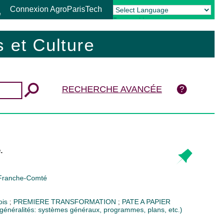
Connexion AgroParisTech
Powered by
Translate
 et Culture
RECHERCHE AVANCÉE
.
ranche-Comté
bois
;
PREMIERE TRANSFORMATION
;
PATE A PAPIER
, généralités: systèmes généraux, programmes, plans, etc.)