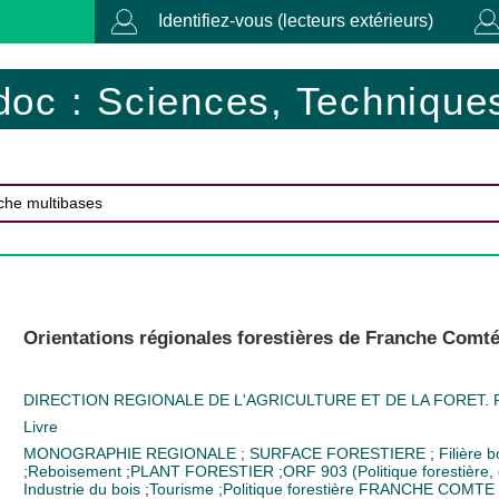
Identifiez-vous (lecteurs extérieurs)
doc : Sciences, Techniques
Orientations régionales forestières de Franche Comté
DIRECTION REGIONALE DE L'AGRICULTURE ET DE LA FORET. F
Livre
MONOGRAPHIE REGIONALE
;
SURFACE FORESTIERE
;
Filière 
;
Reboisement
;
PLANT FORESTIER
;
ORF
903 (Politique forestière
Industrie du bois
;
Tourisme
;
Politique forestière
FRANCHE COMTE