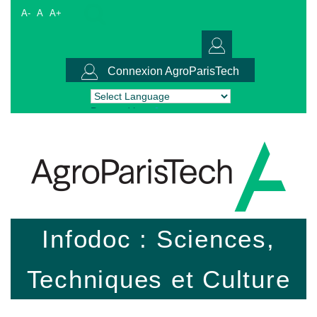
A-
A
A+
Connexion AgroParisTech
Powered by
Translate
Infodoc : Sciences,
Techniques et Culture