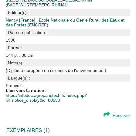
;
RESERVE BIOLOGIQUE
ALSACE
;
BAS RHIN
;
BADE WURTEMBERG
;
RHINAU
Editeur(s) :
Nancy [France] : Ecole Nationale du Génie Rural, des Eaux et
des Forêts (ENGREF)
Date de publication :
1990
Format :
144 p. ; 30 cm
Note(s) :
(Diplôme européen en sciences de l'environnement)
Langue(s) :
Français
Lien vers la notice :
https://infodoc.agroparistech.fr/index.php?
lvl=notice_display&id=80550
Réserver
EXEMPLAIRES (1)