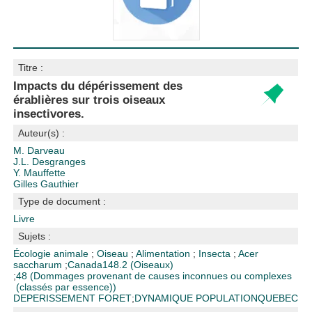
Titre :
Impacts du dépérissement des
érablières sur trois oiseaux
insectivores.
Auteur(s) :
M. Darveau
J.L. Desgranges
Y. Mauffette
Gilles Gauthier
Type de document :
Livre
Sujets :
Écologie animale
;
Oiseau
;
Alimentation
;
Insecta
;
Acer
saccharum
;
Canada
148.2 (Oiseaux)
;
48 (Dommages provenant de causes inconnues ou complexes
(classés par essence))
DEPERISSEMENT FORET
;
DYNAMIQUE POPULATION
QUEBEC