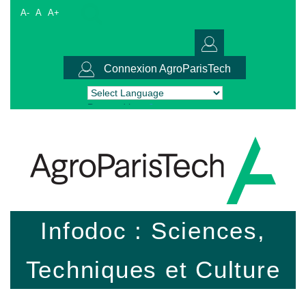
A-
A
A+
Connexion AgroParisTech
Powered by
Translate
Infodoc : Sciences,
Techniques et Culture