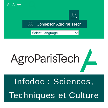
A-
A
A+
Connexion AgroParisTech
Powered by
Translate
Infodoc : Sciences,
Techniques et Culture