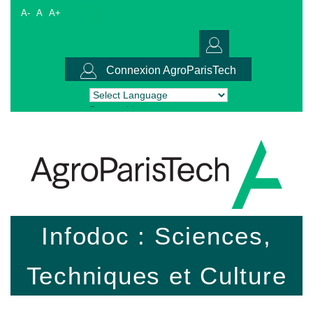
A-
A
A+
Connexion AgroParisTech
Powered by
Translate
Infodoc : Sciences,
Techniques et Culture