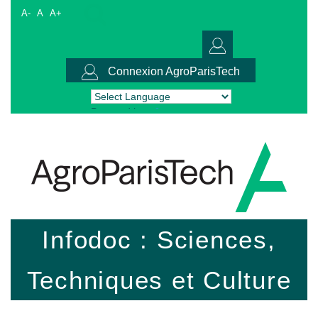
A-
A
A+
Connexion AgroParisTech
Powered by
Translate
Infodoc : Sciences,
Techniques et Culture