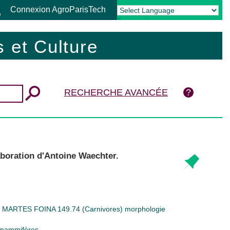
Connexion AgroParisTech
Powered by
Translate
 et Culture
RECHERCHE AVANCÉE
aboration d'Antoine Waechter.
;
MARTES FOINA
149.74 (Carnivores)
morphologie
s mammifères