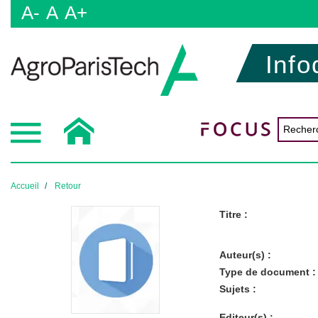
A-
A
A+
Info
Accueil
Retour
Titre :
Auteur(s) :
Type de document :
Sujets :
Editeur(s) :