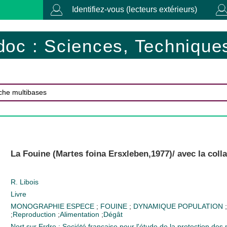
Identifiez-vous (lecteurs extérieurs)
doc : Sciences, Techniques
La Fouine (Martes foina Ersxleben,1977)/ avec la coll
R. Libois
Livre
MONOGRAPHIE ESPECE
;
FOUINE
;
DYNAMIQUE POPULATION
;
Reproduction
;
Alimentation
;
Dégât
Nort sur Erdre : Société française pour l'étude de la protection de